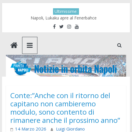
Skip
Ultimissime:
to
Napoli, Lukaku apre al Fenerbahce
content
Branchini:” Sono a Castel di Sangro
per Max non ho parlato con lui di
G.Jesus”
Agenti di Anguissa presenti al Patini
Allenamento: Kdb provato da vertice
basso, si e’ rivisto Neres
Al Napoli piace Musso
Pianeta
Napoli.
Conte:”Anche con il ritorno del
capitano non cambieremo
Notizie
modulo, sono contento di
in
rimanere anche il prossimo anno”
14 Marzo 2026
Luigi Giordano