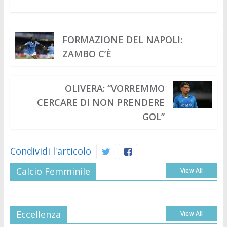
avvale
di
uno
staff
FORMAZIONE DEL NAPOLI:
di
ZAMBO C’È
professionisti,
appassionati
e
OLIVERA: “VORREMMO
soprattutto
CERCARE DI NON PRENDERE
da
GOL”
sempre
molto
legati
Condividi l'articolo
alle
Calcio Femminile
View All
sorti
del
Napoli,
nel
Eccellenza
View All
bene