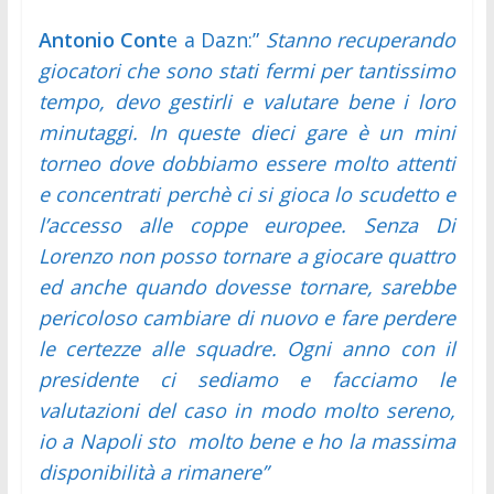
Orbita
Antonio Cont
e a Dazn:”
Stanno recuperando
Napoli
giocatori che sono stati fermi per tantissimo
tempo, devo gestirli e valutare bene i loro
Pianetanapoli.it
è
minutaggi. In queste dieci gare è un mini
il
torneo dove dobbiamo essere molto attenti
sito
e concentrati perchè ci si gioca lo scudetto e
di
l’accesso alle coppe europee. Senza Di
tutti:
Lorenzo non posso tornare a giocare quattro
tifosi,
ed anche quando dovesse tornare, sarebbe
appassionati
e
pericoloso cambiare di nuovo e fare perdere
addetti
le certezze alle squadre. Ogni anno con il
ai
presidente ci sediamo e facciamo le
lavori.
valutazioni del caso in modo molto sereno,
Per
io a Napoli sto molto bene e ho la massima
esserlo,
disponibilità a rimanere”
si